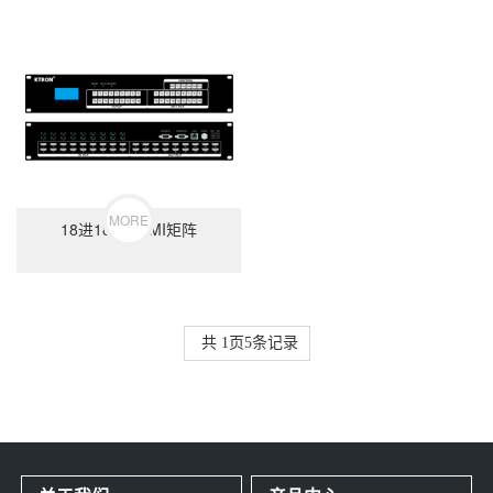
MORE
18进18出HDMI矩阵
共
1
页
5
条记录