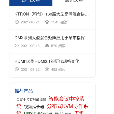
KTRON（科创）160路大型高清混合拼接矩阵服务某市
KTR
2021-10-24
1545 阅读
20
DMX系列大型混合矩阵应用于某市指挥中心
2021-09-13
570 阅读
20
HDMI1.0到HDMI2.1的历代规格变化
2021-08-22
492 阅读
20
推荐产品
智能会议中控系
会议中控有线触摸屏
统
分布式KVM协作系
视频延长器
统
无纸
LED拼接处理器
拼接处理器