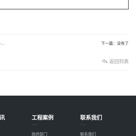
上一篇：KTRON（科创）160路大型高清混合拼接矩阵服务某市公安局
下一篇：没有了
返回列表
讯
工程案例
联系我们
政府部门
联系我们