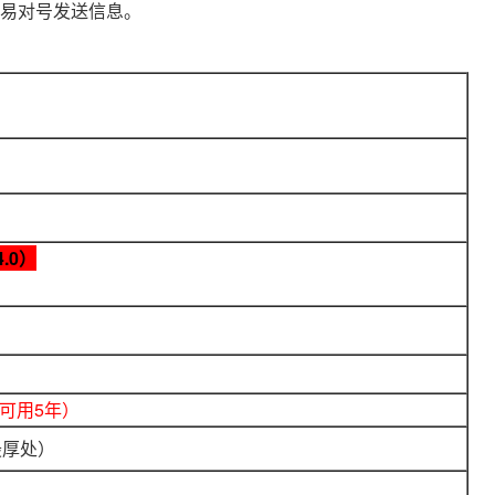
易对号发送信息。
.0）
 可用5年）
座最厚处）