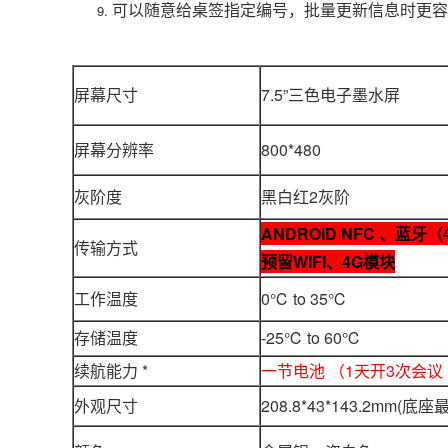
可以随意给桌签指定编号，批量更新信息时更容
屏幕尺寸
7.5”三色电子墨水屏
屏幕分辨率
800*480
灰阶度
黑白红2灰阶
ANDROID NFC 、蓝牙（4
传输方式
预留WIFI、4G模块
工作温度
0℃ to 35℃
存储温度
-25℃ to 60℃
续航能力 *
一节电池 （1天开3次会议
外观尺寸
208.8*43*143.2mm(底